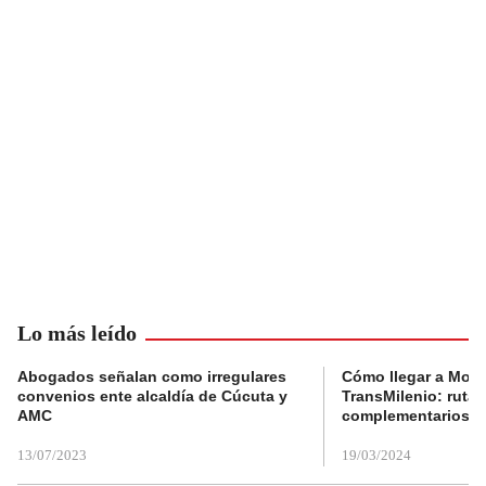
Lo más leído
Abogados señalan como irregulares
Cómo llegar a Mons
convenios ente alcaldía de Cúcuta y
TransMilenio: rutas
AMC
complementarios
13/07/2023
19/03/2024