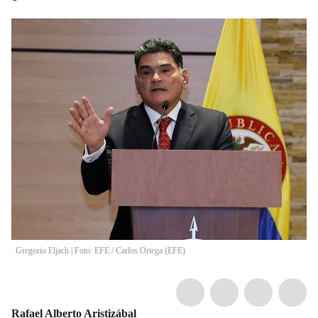
Gregorio Eljach | Foto: EFE
/
Carlos Ortega
(
EFE
)
Rafael Alberto Aristizábal