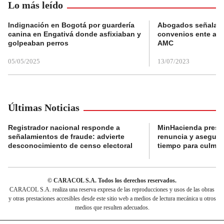
Lo más leído
Indignación en Bogotá por guardería
Abogados señalan 
canina en Engativá donde asfixiaban y
convenios ente alc
golpeaban perros
AMC
05/05/2025
13/07/2023
Últimas Noticias
Registrador nacional responde a
MinHacienda presen
señalamientos de fraude: advierte
renuncia y aseguró
desconocimiento de censo electoral
tiempo para culmina
© CARACOL S.A. Todos los derechos reservados.
CARACOL S.A. realiza una reserva expresa de las reproducciones y usos de las obras
y otras prestaciones accesibles desde este sitio web a medios de lectura mecánica u otros
medios que resulten adecuados.