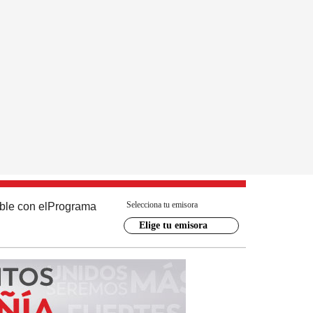
Selecciona tu emisora
ble con el
Programa
Elige tu emisora