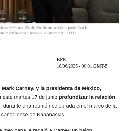
sidenta de México, Claudia Sheinbaum, acordaron profundizar la
 reunión celebrada en el marco de la Cumbre del G7 EFE/
E
)
EFE
18/06/2025 - 00:01
GMT-5
, Mark Carney, y la
presidenta de México,
 este martes 17 de junio
profundizar la relación
, durante una reunión celebrada en el marco de la
d canadiense de Kananaskis.
ta mexicana le regaló a Carney un balón