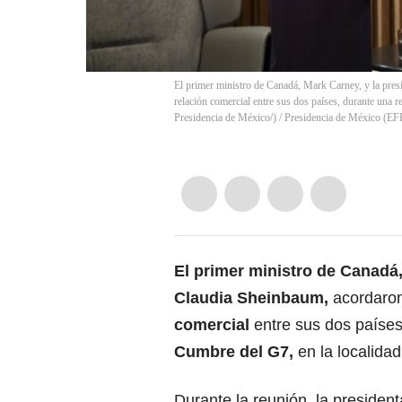
El primer ministro de Canadá, Mark Carney, y la pre
relación comercial entre sus dos países, durante una
Presidencia de México/)
/
Presidencia de México
(
EF
El primer ministro de Canadá
Claudia Sheinbaum
,
acordaron
comercial
entre sus dos países
Cumbre del G7,
en la localida
Durante la reunión, la presiden