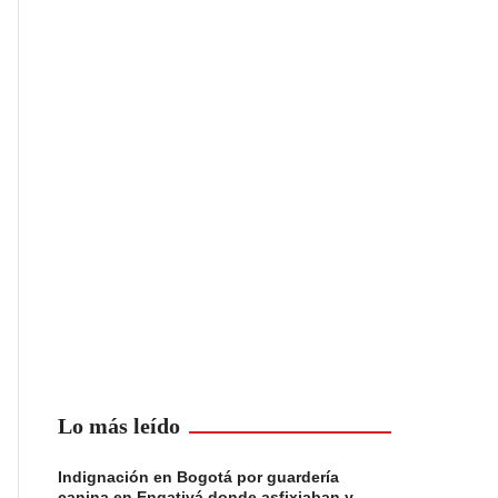
Lo más leído
Indignación en Bogotá por guardería
canina en Engativá donde asfixiaban y