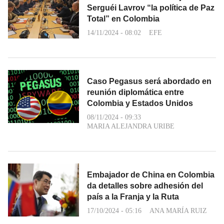
Serguéi Lavrov “la política de Paz
Total” en Colombia
14/11/2024 - 08:02
EFE
Caso Pegasus será abordado en
reunión diplomática entre
Colombia y Estados Unidos
08/11/2024 - 09:33
MARIA ALEJANDRA URIBE
Embajador de China en Colombia
da detalles sobre adhesión del
país a la Franja y la Ruta
17/10/2024 - 05:16
ANA MARÍA RUIZ