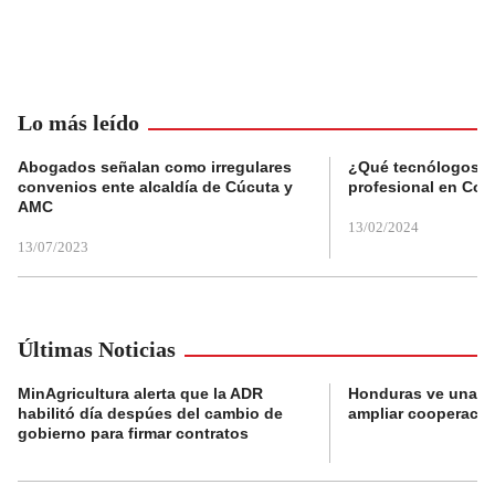
Lo más leído
Abogados señalan como irregulares
¿Qué tecnólogos re
convenios ente alcaldía de Cúcuta y
profesional en Col
AMC
13/02/2024
13/07/2023
Últimas Noticias
MinAgricultura alerta que la ADR
Honduras ve una o
habilitó día despúes del cambio de
ampliar cooperaci
gobierno para firmar contratos