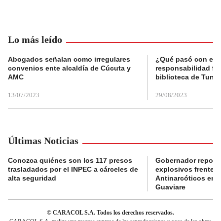
Lo más leído
Abogados señalan como irregulares
¿Qué pasó con el 
convenios ente alcaldía de Cúcuta y
responsabilidad fis
AMC
biblioteca de Tunja
13/07/2023
29/08/2023
Últimas Noticias
Conozca quiénes son los 117 presos
Gobernador reporta
trasladados por el INPEC a cárceles de
explosivos frente 
alta seguridad
Antinarcóticos en 
Guaviare
© CARACOL S.A. Todos los derechos reservados.