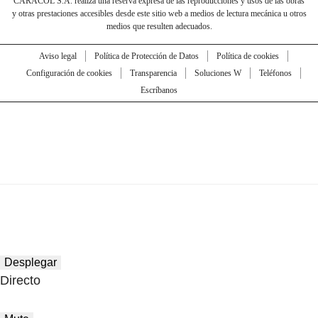
CARACOL S.A. realiza una reserva expresa de las reproducciones y usos de las obras
y otras prestaciones accesibles desde este sitio web a medios de lectura mecánica u otros
medios que resulten adecuados.
Aviso legal
Política de Protección de Datos
Política de cookies
Configuración de cookies
Transparencia
Soluciones W
Teléfonos
Escríbanos
Desplegar
Directo