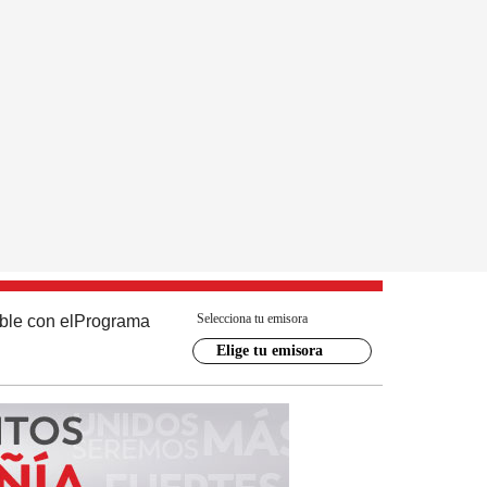
Selecciona tu emisora
ble con el
Programa
Elige tu emisora