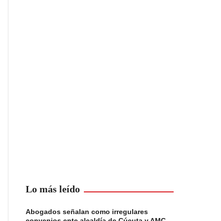
Lo más leído
Abogados señalan como irregulares
convenios ente alcaldía de Cúcuta y AMC