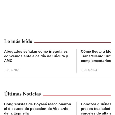
Lo más leído
Abogados señalan como irregulares
Cómo llegar a Mons
convenios ente alcaldía de Cúcuta y
TransMilenio: rutas
AMC
complementarios
13/07/2023
19/03/2024
Últimas Noticias
Congresistas de Boyacá reaccionaron
Conozca quiénes s
al discurso de posesión de Abelardo
presos trasladados
de la Espriella
cárceles de alta se