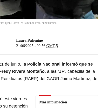
enor Lyan Hortúa, en Jamundí. Foto: suministrada.
Laura Palomino
21/06/2025 - 09:56
GMT-5
1 de junio,
l
a
Policía Nacional
informó que se
Fredy Rivera Montaño, alias ‘JF
’, cabecilla de la
s Residuales (RAER) del GAOR Jaime Martínez, de
ló este viernes
Más información
do su detención