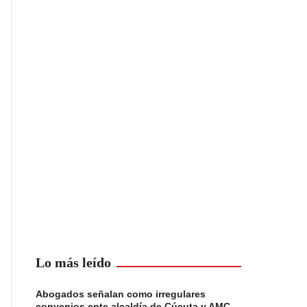
Lo más leído
Abogados señalan como irregulares
convenios ente alcaldía de Cúcuta y AMC