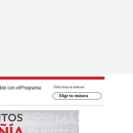
Selecciona tu emisora
ble con el
Programa
Elige tu emisora