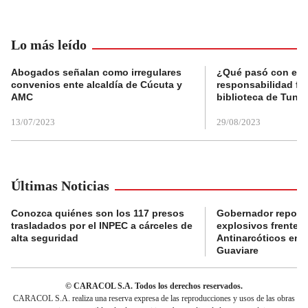
Lo más leído
Abogados señalan como irregulares
¿Qué pasó con el 
convenios ente alcaldía de Cúcuta y
responsabilidad fis
AMC
biblioteca de Tunja
13/07/2023
29/08/2023
Últimas Noticias
Conozca quiénes son los 117 presos
Gobernador reporta
trasladados por el INPEC a cárceles de
explosivos frente 
alta seguridad
Antinarcóticos en 
Guaviare
© CARACOL S.A. Todos los derechos reservados.
CARACOL S.A. realiza una reserva expresa de las reproducciones y usos de las obras