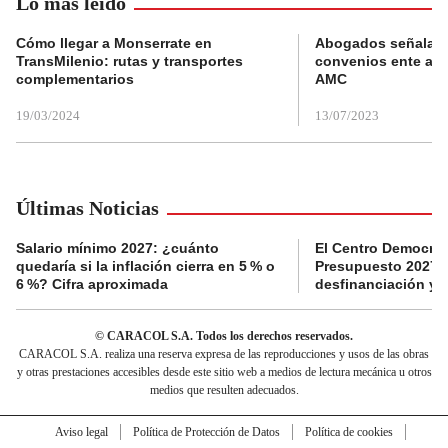
Lo más leído
Cómo llegar a Monserrate en
Abogados señalan 
TransMilenio: rutas y transportes
convenios ente alc
complementarios
AMC
19/03/2024
13/07/2023
Últimas Noticias
Salario mínimo 2027: ¿cuánto
El Centro Democrát
quedaría si la inflación cierra en 5 % o
Presupuesto 2027 p
6 %? Cifra aproximada
desfinanciación y 
© CARACOL S.A. Todos los derechos reservados.
CARACOL S.A. realiza una reserva expresa de las reproducciones y usos de las obras
y otras prestaciones accesibles desde este sitio web a medios de lectura mecánica u otros
medios que resulten adecuados.
Aviso legal
Política de Protección de Datos
Política de cookies