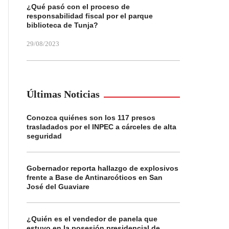
¿Qué pasó con el proceso de
responsabilidad fiscal por el parque
biblioteca de Tunja?
29/08/2023
Últimas Noticias
Conozca quiénes son los 117 presos
trasladados por el INPEC a cárceles de alta
seguridad
Gobernador reporta hallazgo de explosivos
frente a Base de Antinarcóticos en San
José del Guaviare
¿Quién es el vendedor de panela que
estuvo en la posesión presidencial de