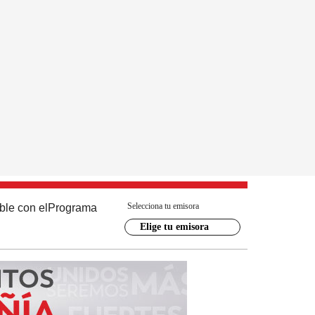
Selecciona tu emisora
ble con el
Programa
Elige tu emisora