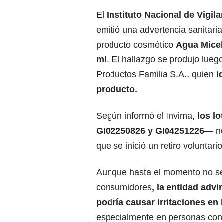
El
Instituto Nacional de Vigi
emitió una advertencia sanitari
producto cosmético
Agua Micel
ml
. El hallazgo se produjo luego
Productos Familia S.A., quien
i
producto.
Según informó el Invima,
los l
GI02250826 y GI04251226
— no
que se inició un retiro volunta
Aunque hasta el momento no se 
consumidores
, la entidad adv
podría causar irritaciones en 
especialmente en personas con 