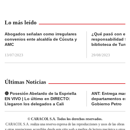
Lo más leído
Abogados señalan como irregulares
¿Qué pasó con el 
convenios ente alcaldía de Cúcuta y
responsabilidad fis
AMC
biblioteca de Tunja
13/07/2023
29/08/2023
Últimas Noticias
🔴 Posesión Abelardo de la Espriella
ANT: Entrega masiva
EN VIVO | Lo último en DIRECTO:
departamentos en e
Llegaron los delegados a Cali
Gobierno Petro
© CARACOL S.A. Todos los derechos reservados.
CARACOL S.A. realiza una reserva expresa de las reproducciones y usos de las obras
y otras prestaciones accesibles desde este sitio web a medios de lectura mecánica u otros