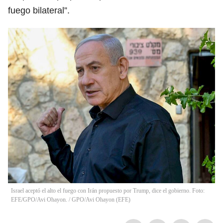
fuego bilateral”.
Israel aceptó el alto el fuego con Irán propuesto por Trump, dice el gobierno. Foto:
EFE/GPO/Avi Ohayon.
/
GPO/Avi Ohayon
(
EFE
)