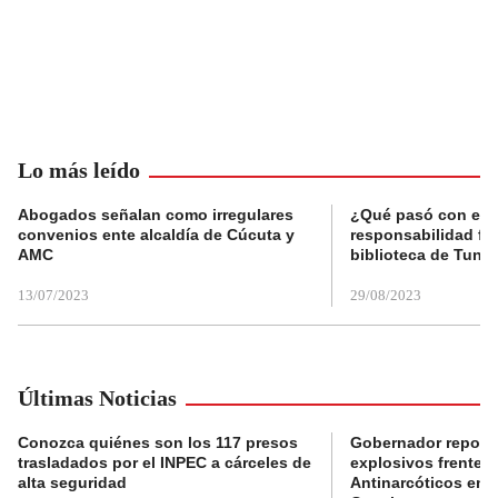
Lo más leído
Abogados señalan como irregulares
¿Qué pasó con el 
convenios ente alcaldía de Cúcuta y
responsabilidad fis
AMC
biblioteca de Tunja
13/07/2023
29/08/2023
Últimas Noticias
Conozca quiénes son los 117 presos
Gobernador reporta
trasladados por el INPEC a cárceles de
explosivos frente 
alta seguridad
Antinarcóticos en 