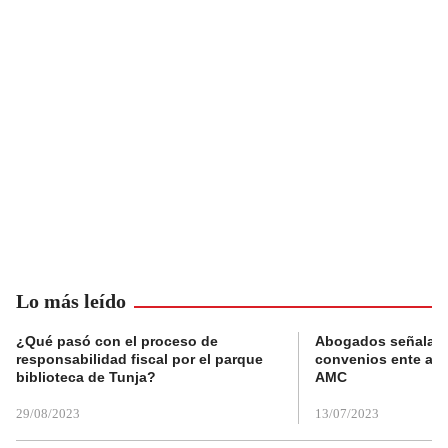
Lo más leído
¿Qué pasó con el proceso de
Abogados señalan 
responsabilidad fiscal por el parque
convenios ente alc
biblioteca de Tunja?
AMC
29/08/2023
13/07/2023