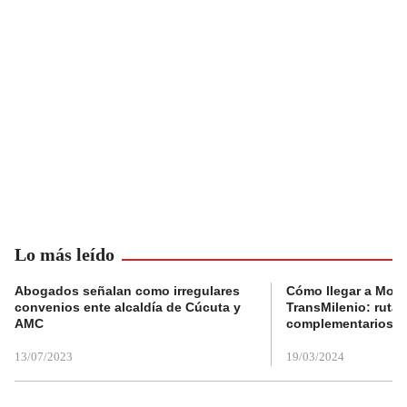
Lo más leído
Abogados señalan como irregulares
Cómo llegar a Mons
convenios ente alcaldía de Cúcuta y
TransMilenio: rutas
AMC
complementarios
13/07/2023
19/03/2024