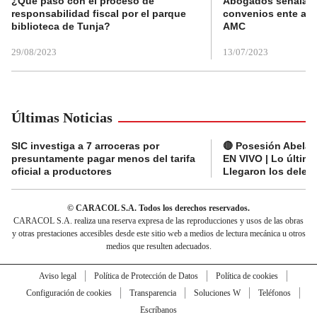
¿Qué pasó con el proceso de
Abogados señalan 
responsabilidad fiscal por el parque
convenios ente alc
biblioteca de Tunja?
AMC
29/08/2023
13/07/2023
Últimas Noticias
SIC investiga a 7 arroceras por
🔴 Posesión Abelard
presuntamente pagar menos del tarifa
EN VIVO | Lo últim
oficial a productores
Llegaron los deleg
© CARACOL S.A. Todos los derechos reservados.
CARACOL S.A. realiza una reserva expresa de las reproducciones y usos de las obras
y otras prestaciones accesibles desde este sitio web a medios de lectura mecánica u otros
medios que resulten adecuados.
Aviso legal
Política de Protección de Datos
Política de cookies
Configuración de cookies
Transparencia
Soluciones W
Teléfonos
Escríbanos