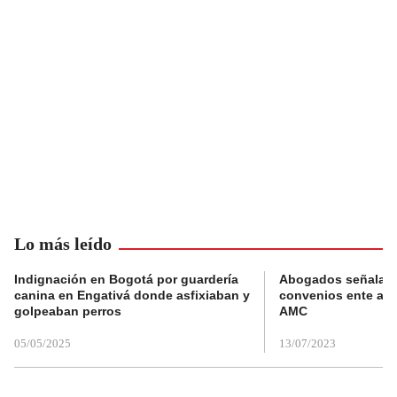
Lo más leído
Indignación en Bogotá por guardería
Abogados señalan 
canina en Engativá donde asfixiaban y
convenios ente alc
golpeaban perros
AMC
05/05/2025
13/07/2023