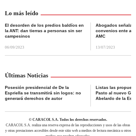
Lo más leído
El desorden de los predios baldíos en
Abogados señalan 
la ANT: dan tierras a personas sin ser
convenios ente alc
campesinos
AMC
06/09/2023
13/07/2023
Últimas Noticias
Posesión presidencial de De la
Listas las propues
Espriella se transmitirá sin logos: no
Pasto al nuevo Gob
generará derechos de autor
Abelardo de la Espr
© CARACOL S.A. Todos los derechos reservados.
CARACOL S.A. realiza una reserva expresa de las reproducciones y usos de las obras
y otras prestaciones accesibles desde este sitio web a medios de lectura mecánica u otros