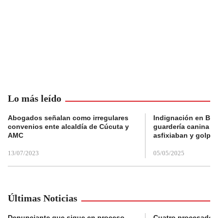
Lo más leído
Abogados señalan como irregulares
Indignación en Bog
convenios ente alcaldía de Cúcuta y
guardería canina e
AMC
asfixiaban y golpe
13/07/2023
05/05/2025
Últimas Noticias
Denunciante que sigue en proceso
Cuatro procesados