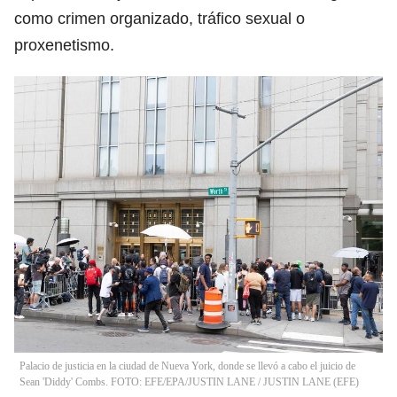
como crimen organizado, tráfico sexual o
proxenetismo.
Palacio de justicia en la ciudad de Nueva York, donde se llevó a cabo el juicio de
Sean 'Diddy' Combs. FOTO: EFE/EPA/JUSTIN LANE
/
JUSTIN LANE
(
EFE
)