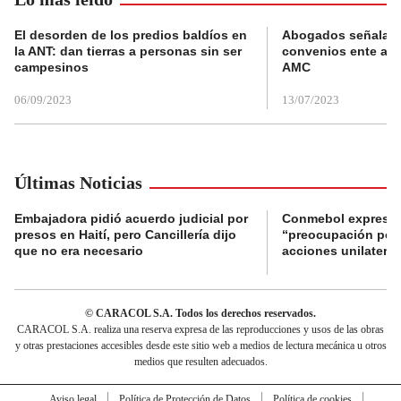
El desorden de los predios baldíos en
Abogados señalan 
la ANT: dan tierras a personas sin ser
convenios ente alc
campesinos
AMC
06/09/2023
13/07/2023
Últimas Noticias
Embajadora pidió acuerdo judicial por
Conmebol expresó
presos en Haití, pero Cancillería dijo
“preocupación por 
que no era necesario
acciones unilateral
© CARACOL S.A. Todos los derechos reservados.
CARACOL S.A. realiza una reserva expresa de las reproducciones y usos de las obras
y otras prestaciones accesibles desde este sitio web a medios de lectura mecánica u otros
medios que resulten adecuados.
Aviso legal
Política de Protección de Datos
Política de cookies