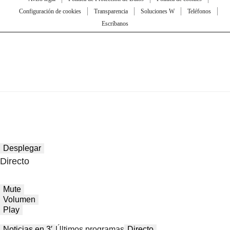
Configuración de cookies
Transparencia
Soluciones W
Teléfonos
Escríbanos
Desplegar
Directo
Mute
Volumen
Play
Noticias en 3′
Últimos programas
Directo