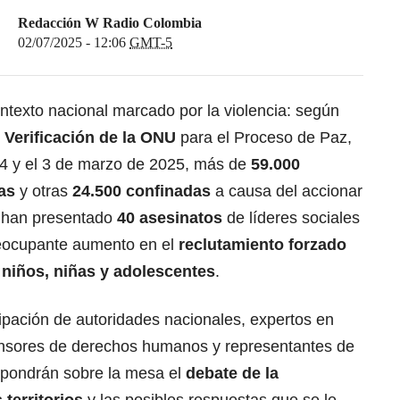
Redacción W Radio Colombia
02/07/2025 - 12:06
GMT-5
ntexto nacional marcado por la violencia: según
 Verificación de la ONU
para el Proceso de Paz,
24 y el 3 de marzo de 2025, más de
59.000
as
y otras
24.500 confinadas
a causa del accionar
e han presentado
40 asesinatos
de líderes sociales
eocupante aumento en el
reclutamiento forzado
 niños, niñas y adolescentes
.
cipación de autoridades nacionales, expertos en
ensores de derechos humanos y representantes de
e pondrán sobre la mesa el
debate de la
territorios
y las posibles respuestas que se le