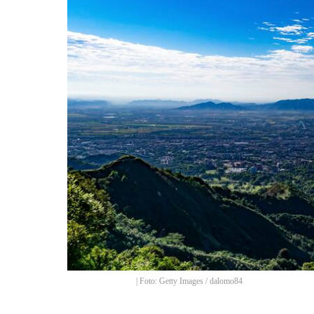
| Foto: Getty Images
/
dalomo84