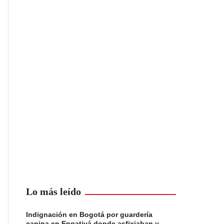
Lo más leído
Indignación en Bogotá por guardería
canina en Engativá donde asfixiaban y