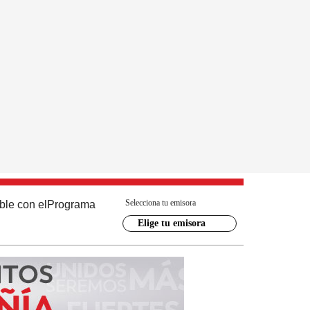
Selecciona tu emisora
ble con el
Programa
Elige tu emisora