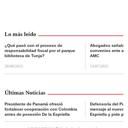
Lo más leído
¿Qué pasó con el proceso de
Abogados señalan 
responsabilidad fiscal por el parque
convenios ente alc
biblioteca de Tunja?
AMC
29/08/2023
13/07/2023
Últimas Noticias
Presidente de Panamá ofreció
Defensoría del Pue
fortalecer cooperación con Colombia
mensaje al nuevo g
antes de posesión De la Espriella
Espriella y pide pr