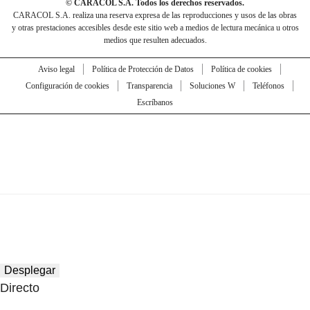
© CARACOL S.A. Todos los derechos reservados.
CARACOL S.A. realiza una reserva expresa de las reproducciones y usos de las obras
y otras prestaciones accesibles desde este sitio web a medios de lectura mecánica u otros
medios que resulten adecuados.
Aviso legal
Política de Protección de Datos
Política de cookies
Configuración de cookies
Transparencia
Soluciones W
Teléfonos
Escríbanos
Desplegar
Directo