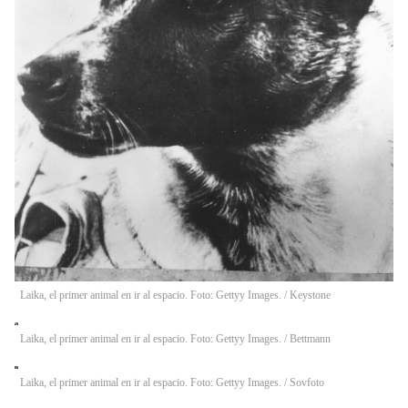
Laika, el primer animal en ir al espacio. Foto: Gettyy Images.
/
Keystone
Laika, el primer animal en ir al espacio. Foto: Gettyy Images.
/
Bettmann
Laika, el primer animal en ir al espacio. Foto: Gettyy Images.
/
Sovfoto