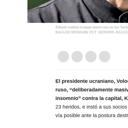
Zelenski condenó el ataque masivo ruso en una “noc
BAGGER DENMARK OUT
/
HENNING BAGGE
El presidente ucraniano, Volo
ruso, “deliberadamente masiv
insomnio” contra la capital, 
23 heridos, e instó a sus socio
vía posible ante la postura des