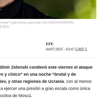
he brutal” y pide presión a gran escala. Foto: EFE/EPA/HENNING
R
(
EFE
)
EFE
04/07/2025 - 03:47
GMT-5
dímir Zelenski condenó este viernes el ataque
o y cínico” en una noche “brutal y de
Kiev, y otras regiones de
Ucrania
, con al menos
s a ejercer una presión a gran escala como única
tructiva de Moscú.