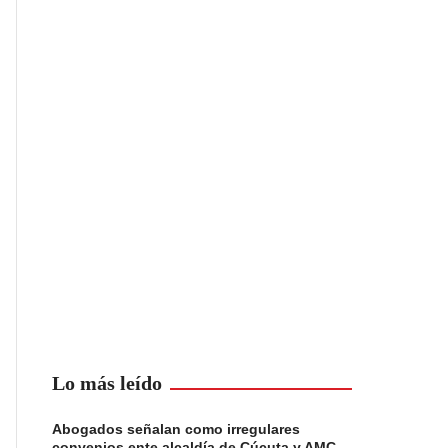
Lo más leído
Abogados señalan como irregulares
convenios ente alcaldía de Cúcuta y AMC