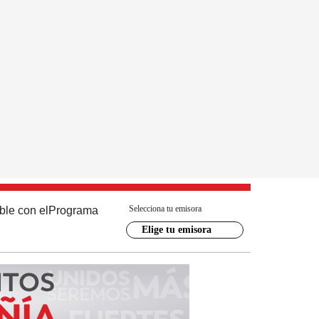
Selecciona tu emisora
ble con el
Programa
Elige tu emisora