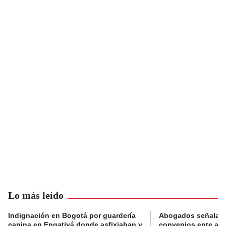
Lo más leído
Indignación en Bogotá por guardería
Abogados señalan 
canina en Engativá donde asfixiaban y
convenios ente alc