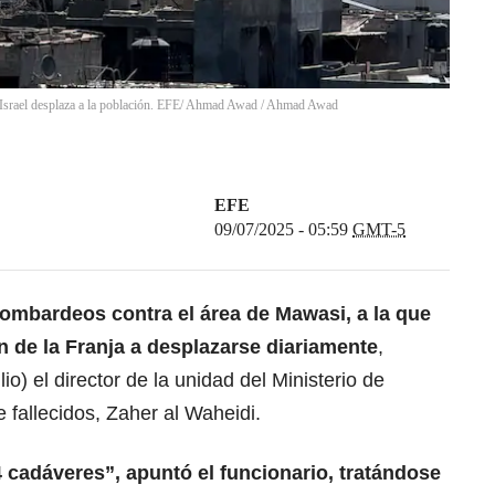
e Israel desplaza a la población. EFE/ Ahmad Awad
/
Ahmad Awad
EFE
09/07/2025 - 05:59
GMT-5
ombardeos contra el área de Mawasi, a la que
ón de la Franja a desplazarse diariamente
,
io) el director de la unidad del Ministerio de
 fallecidos, Zaher al Waheidi.
4 cadáveres”, apuntó el funcionario, tratándose