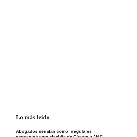
Lo más leído
Abogados señalan como irregulares
convenios ente alcaldía de Cúcuta y AMC