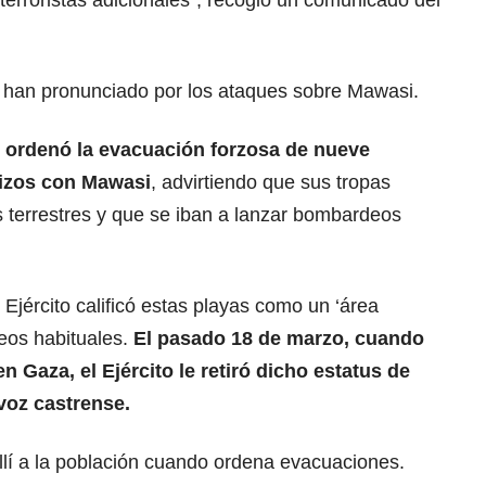
 terroristas adicionales”, recogió un comunicado del
 han pronunciado por los ataques sobre Mawasi.
l
ordenó la evacuación forzosa de nueve
rizos con Mawasi
, advirtiendo que sus tropas
s terrestres y que se iban a lanzar bombardeos
jército calificó estas playas como un ‘área
eos habituales.
El pasado 18 de marzo, cuando
en Gaza, el Ejército le retiró dicho estatus de
voz castrense.
llí a la población cuando ordena evacuaciones.