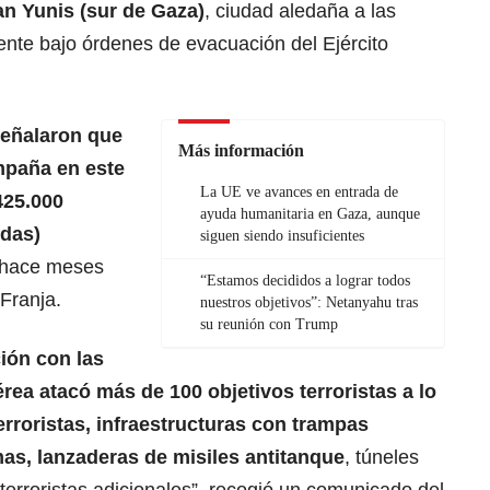
Jan Yunis (sur de Gaza)
, ciudad aledaña a las
te bajo órdenes de evacuación del Ejército
señalaron que
Más información
ampaña en este
La UE ve avances en entrada de
425.000
ayuda humanitaria en Gaza, aunque
idas)
siguen siendo insuficientes
 hace meses
“Estamos decididos a lograr todos
Franja.
nuestros objetivos”: Netanyahu tras
su reunión con Trump
ción con las
érea atacó más de 100 objetivos terroristas a lo
erroristas, infraestructuras con trampas
as, lanzaderas de misiles antitanque
, túneles