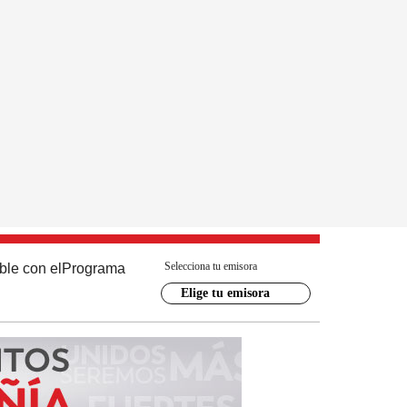
Selecciona tu emisora
ble con el
Programa
Elige tu emisora