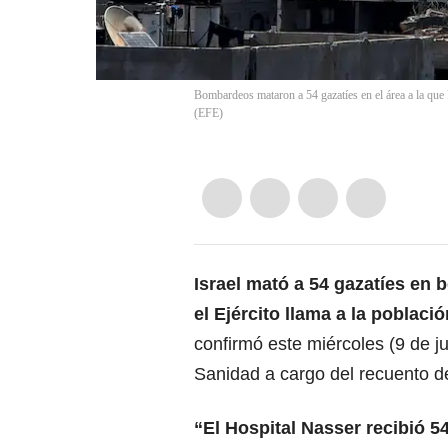
Bombardeos mataron a 54 gazatíes en el área a la qu
(
EFE
)
Israel mató a 54
gazatíes
en b
el Ejército llama a la poblaci
confirmó este miércoles (9 de jul
Sanidad a cargo del recuento de
“El Hospital Nasser recibió 5