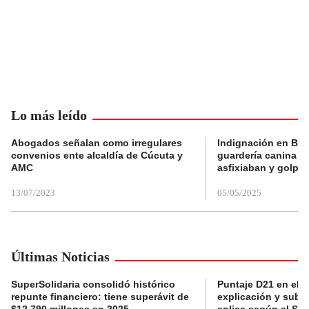
Lo más leído
Abogados señalan como irregulares
Indignación en Bog
convenios ente alcaldía de Cúcuta y
guardería canina e
AMC
asfixiaban y golpe
13/07/2023
05/05/2025
Últimas Noticias
SuperSolidaria consolidó histórico
Puntaje D21 en el R
repunte financiero: tiene superávit de
explicación y subsi
$12.790 millones en 2025
aplica según el Si