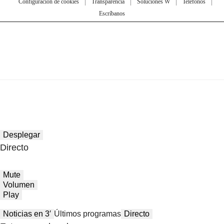
Configuración de cookies
Transparencia
Soluciones W
Teléfonos
Escríbanos
Desplegar
Directo
Mute
Volumen
Play
Noticias en 3′
Últimos programas
Directo