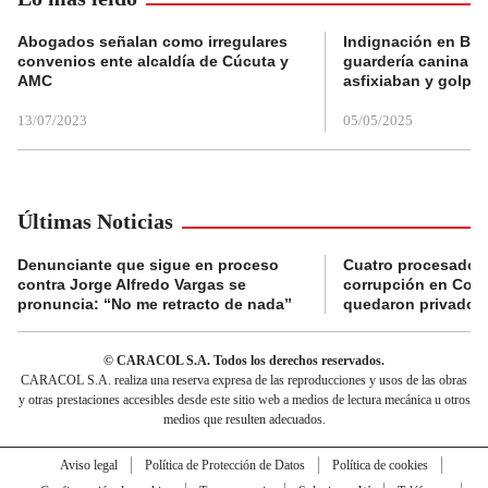
Abogados señalan como irregulares
Indignación en Bog
convenios ente alcaldía de Cúcuta y
guardería canina e
AMC
asfixiaban y golpe
13/07/2023
05/05/2025
Últimas Noticias
Denunciante que sigue en proceso
Cuatro procesados
contra Jorge Alfredo Vargas se
corrupción en Comf
pronuncia: “No me retracto de nada”
quedaron privados d
© CARACOL S.A. Todos los derechos reservados.
CARACOL S.A. realiza una reserva expresa de las reproducciones y usos de las obras
y otras prestaciones accesibles desde este sitio web a medios de lectura mecánica u otros
medios que resulten adecuados.
Aviso legal
Política de Protección de Datos
Política de cookies