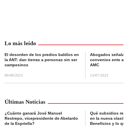
Lo más leído
El desorden de los predios baldíos en
Abogados señalan 
la ANT: dan tierras a personas sin ser
convenios ente alc
campesinos
AMC
06/09/2023
13/07/2023
Últimas Noticias
¿Cuánto ganará José Manuel
Qué subsidios reci
Restrepo, vicepresidente de Abelardo
en la nueva clasifi
de la Espriella?
Beneficios y lo qu