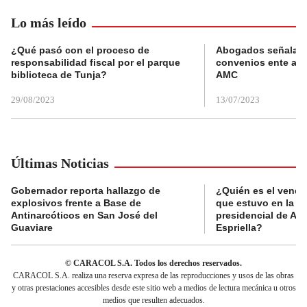
Lo más leído
¿Qué pasó con el proceso de
Abogados señalan 
responsabilidad fiscal por el parque
convenios ente alc
biblioteca de Tunja?
AMC
29/08/2023
13/07/2023
Últimas Noticias
Gobernador reporta hallazgo de
¿Quién es el vende
explosivos frente a Base de
que estuvo en la p
Antinarcóticos en San José del
presidencial de Abe
Guaviare
Espriella?
© CARACOL S.A. Todos los derechos reservados.
CARACOL S.A. realiza una reserva expresa de las reproducciones y usos de las obras
y otras prestaciones accesibles desde este sitio web a medios de lectura mecánica u otros
medios que resulten adecuados.