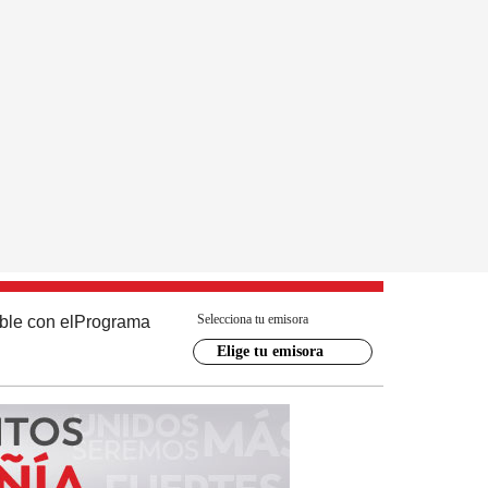
Selecciona tu emisora
ble con el
Programa
Elige tu emisora