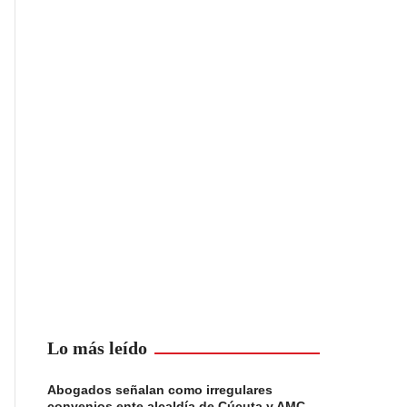
Lo más leído
Abogados señalan como irregulares
convenios ente alcaldía de Cúcuta y AMC