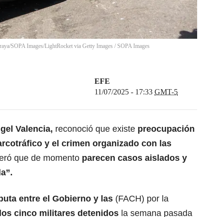
raya/SOPA Images/LightRocket via Getty Images
/
SOPA Images
EFE
11/07/2025 - 17:33
GMT-5
ngel Valencia,
reconoció que existe
preocupación
arcotráfico
y el crimen organizado con las
deró que de momento
parecen casos aislados y
a”.
puta entre el Gobierno y las
(FACH) por la
los cinco militares detenidos
la semana pasada