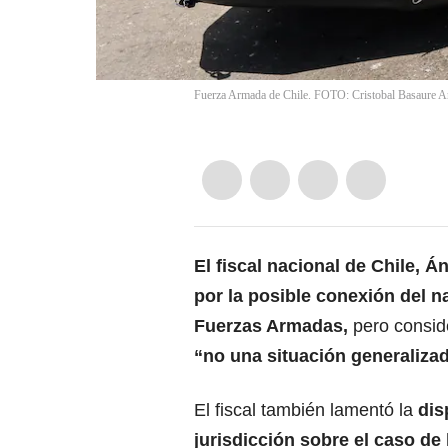
Fuerza Armada de Chile. FOTO: Cristobal Basaure A
El fiscal nacional de
Chile
, Á
por la posible conexión del
n
Fuerzas Armadas,
pero consi
“no una situación generalizad
El fiscal también lamentó la
dis
jurisdicción sobre el caso de 