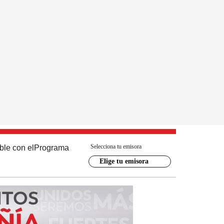
Selecciona tu emisora
ble con el
Programa
Elige tu emisora