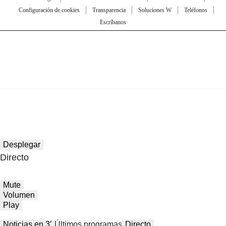
Configuración de cookies
Transparencia
Soluciones W
Teléfonos
Escríbanos
Desplegar
Directo
Mute
Volumen
Play
Noticias en 3′
Últimos programas
Directo