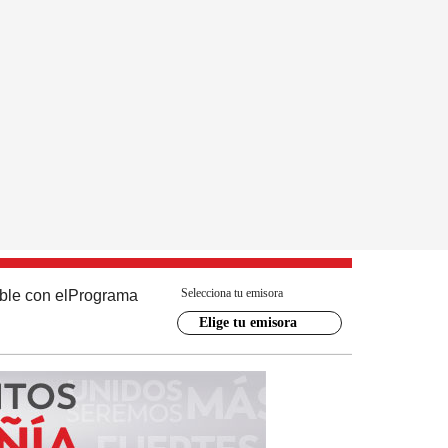
Selecciona tu emisora
ble con el
Programa
Elige tu emisora