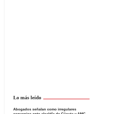
Lo más leído
Abogados señalan como irregulares
convenios ente alcaldía de Cúcuta y AMC