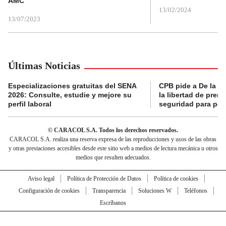
AMC
13/02/2024
13/07/2023
Últimas Noticias
Especializaciones gratuitas del SENA
CPB pide a De la Es
2026: Consulte, estudie y mejore su
la libertad de prens
perfil laboral
seguridad para per
© CARACOL S.A. Todos los derechos reservados.
CARACOL S.A. realiza una reserva expresa de las reproducciones y usos de las obras
y otras prestaciones accesibles desde este sitio web a medios de lectura mecánica u otros
medios que resulten adecuados.
Aviso legal
Política de Protección de Datos
Política de cookies
Configuración de cookies
Transparencia
Soluciones W
Teléfonos
Escríbanos