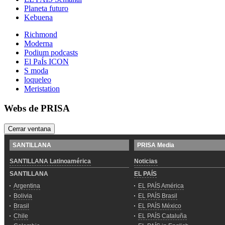
Planeta futuro
Kebuena
Richmond
Moderna
Podium podcasts
El PaÍs ICON
S moda
loqueleo
Meristation
Webs de PRISA
Cerrar ventana