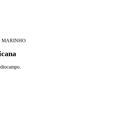
N MARINHO
icana
mediocampo.