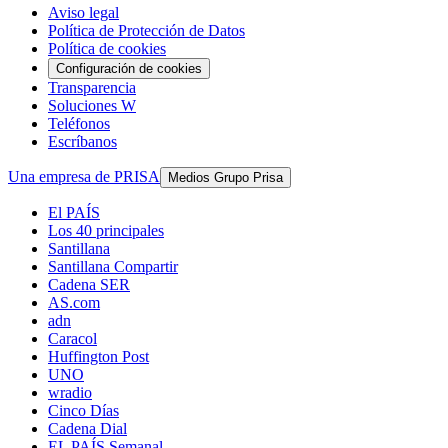
Aviso legal
Política de Protección de Datos
Política de cookies
Configuración de cookies
Transparencia
Soluciones W
Teléfonos
Escríbanos
Una empresa de PRISA
Medios Grupo Prisa
El PAÍS
Los 40 principales
Santillana
Santillana Compartir
Cadena SER
AS.com
adn
Caracol
Huffington Post
UNO
wradio
Cinco Días
Cadena Dial
EL PAÍS Semanal