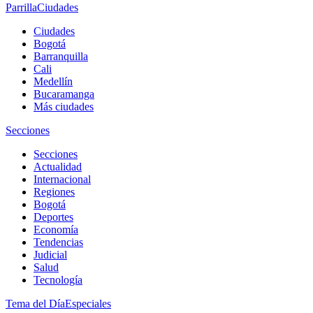
Parrilla
Ciudades
Ciudades
Bogotá
Barranquilla
Cali
Medellín
Bucaramanga
Más ciudades
Secciones
Secciones
Actualidad
Internacional
Regiones
Bogotá
Deportes
Economía
Tendencias
Judicial
Salud
Tecnología
Tema del Día
Especiales