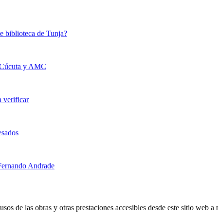
e biblioteca de Tunja?
de Cúcuta y AMC
verificar
cesados
s Fernando Andrade
s de las obras y otras prestaciones accesibles desde este sitio web a