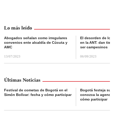
Lo más leído
Abogados señalan como irregulares
El desorden de los
convenios ente alcaldía de Cúcuta y
en la ANT: dan tier
AMC
ser campesinos
13/07/2023
06/09/2023
Últimas Noticias
Festival de cometas de Bogotá en el
Bogotá festeja su 
Simón Bolívar: fecha y cómo participar
conozca la agenda 
cómo participar