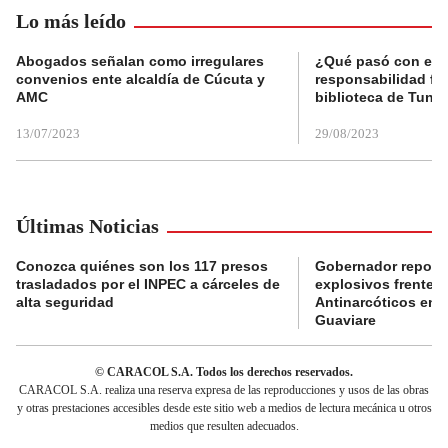
Lo más leído
Abogados señalan como irregulares
¿Qué pasó con el 
convenios ente alcaldía de Cúcuta y
responsabilidad fis
AMC
biblioteca de Tunja
13/07/2023
29/08/2023
Últimas Noticias
Conozca quiénes son los 117 presos
Gobernador reporta
trasladados por el INPEC a cárceles de
explosivos frente 
alta seguridad
Antinarcóticos en 
Guaviare
© CARACOL S.A. Todos los derechos reservados.
CARACOL S.A. realiza una reserva expresa de las reproducciones y usos de las obras
y otras prestaciones accesibles desde este sitio web a medios de lectura mecánica u otros
medios que resulten adecuados.