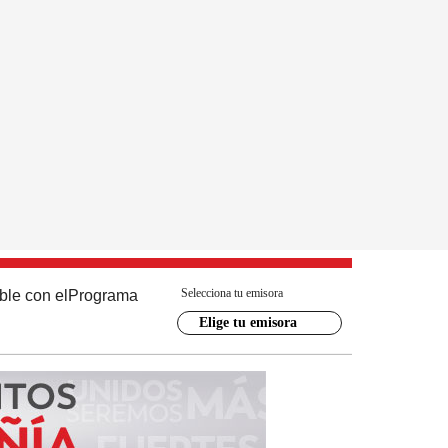
Selecciona tu emisora
ble con el
Programa
Elige tu emisora