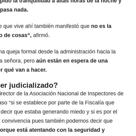
pido la tranquilidad a altas horas de la noche y
 pasa nada.
te que vive ahí también manifestó que
no es la
o de cosas”,
afirmó.
a queja formal desde la administración hacia la
la señora, pero
aún están en espera de una
r qué van a hacer.
er judicializado?
director de la Asociación Nacional de Inspectores de
aso “si se establece por parte de la Fiscalía que
ecir que estaba generando miedo y si es por el
y convivencia pues también podemos decir que
orque está atentando con la seguridad y