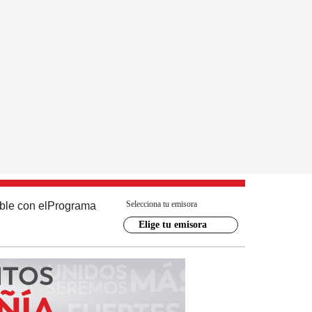
Selecciona tu emisora
ble con el
Programa
Elige tu emisora