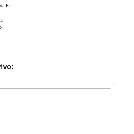
nta Fe
la
o
ivo: