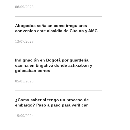
06/09/2023
Abogados señalan como irregulares
convenios ente alcaldía de Cúcuta y AMC
13/07/2023
Indignación en Bogotá por guardería
canina en Engativá donde asfixiaban y
golpeaban perros
05/05/2025
¿Cómo saber si tengo un proceso de
embargo? Paso a paso para verificar
19/09/2024