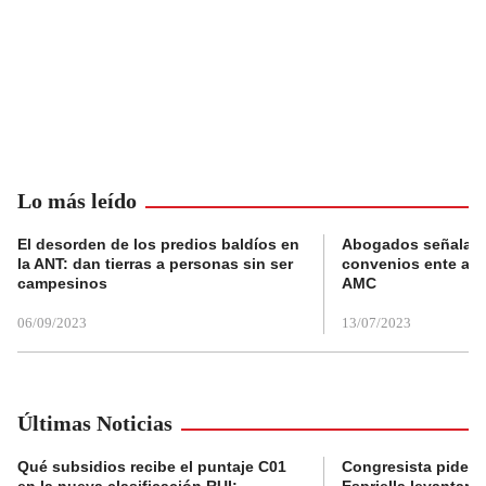
Lo más leído
El desorden de los predios baldíos en
Abogados señalan 
la ANT: dan tierras a personas sin ser
convenios ente alc
campesinos
AMC
06/09/2023
13/07/2023
Últimas Noticias
Qué subsidios recibe el puntaje C01
Congresista pide a
en la nueva clasificación RUI:
Espriella levantar la