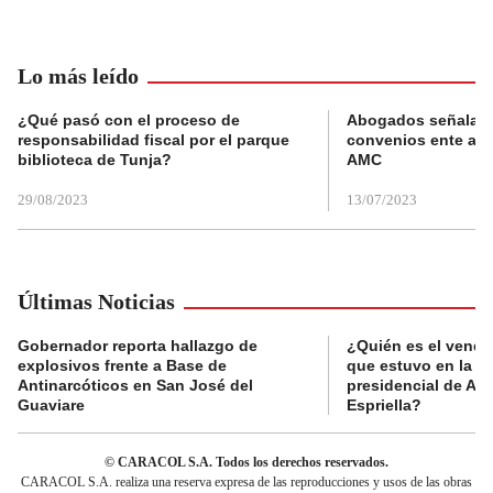
Lo más leído
¿Qué pasó con el proceso de
Abogados señalan 
responsabilidad fiscal por el parque
convenios ente alc
biblioteca de Tunja?
AMC
29/08/2023
13/07/2023
Últimas Noticias
Gobernador reporta hallazgo de
¿Quién es el vende
explosivos frente a Base de
que estuvo en la p
Antinarcóticos en San José del
presidencial de Abe
Guaviare
Espriella?
© CARACOL S.A. Todos los derechos reservados.
CARACOL S.A. realiza una reserva expresa de las reproducciones y usos de las obras