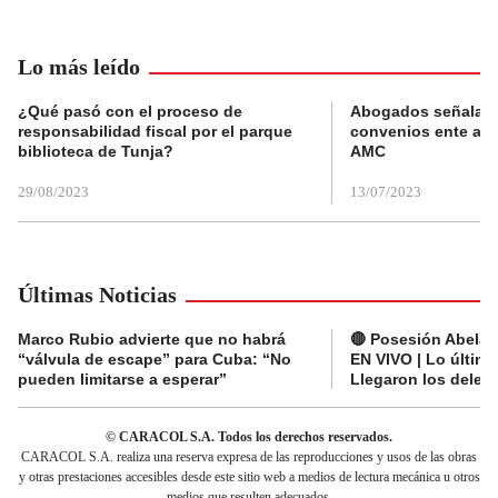
Lo más leído
¿Qué pasó con el proceso de
Abogados señalan 
responsabilidad fiscal por el parque
convenios ente alc
biblioteca de Tunja?
AMC
29/08/2023
13/07/2023
Últimas Noticias
Marco Rubio advierte que no habrá
🔴 Posesión Abelard
“válvula de escape” para Cuba: “No
EN VIVO | Lo últim
pueden limitarse a esperar”
Llegaron los deleg
© CARACOL S.A. Todos los derechos reservados.
CARACOL S.A. realiza una reserva expresa de las reproducciones y usos de las obras
y otras prestaciones accesibles desde este sitio web a medios de lectura mecánica u otros
medios que resulten adecuados.