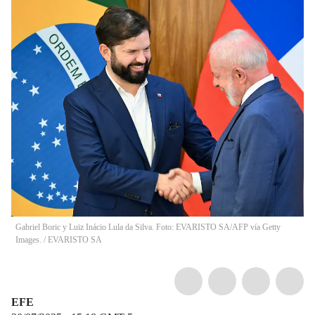
Gabriel Boric y Luiz Inácio Lula da Silva. Foto: EVARISTO SA/AFP vía Getty
Images.
/
EVARISTO SA
EFE