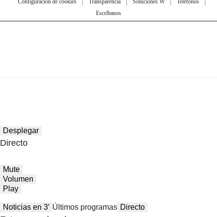
Configuración de cookies
Transparencia
Soluciones W
Teléfonos
Escríbanos
Desplegar
Directo
Mute
Volumen
Play
Noticias en 3′
Últimos programas
Directo