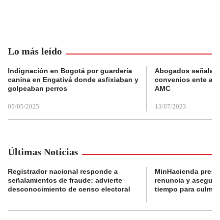
Lo más leído
Indignación en Bogotá por guardería
Abogados señalan 
canina en Engativá donde asfixiaban y
convenios ente alc
golpeaban perros
AMC
05/05/2025
13/07/2023
Últimas Noticias
Registrador nacional responde a
MinHacienda presen
señalamientos de fraude: advierte
renuncia y aseguró
desconocimiento de censo electoral
tiempo para culmina