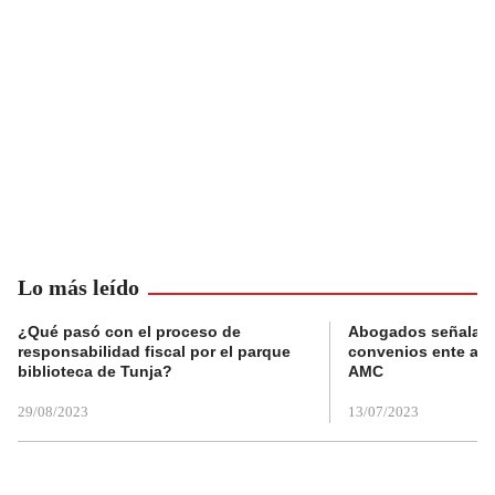
Lo más leído
¿Qué pasó con el proceso de
Abogados señalan 
responsabilidad fiscal por el parque
convenios ente alc
biblioteca de Tunja?
AMC
29/08/2023
13/07/2023