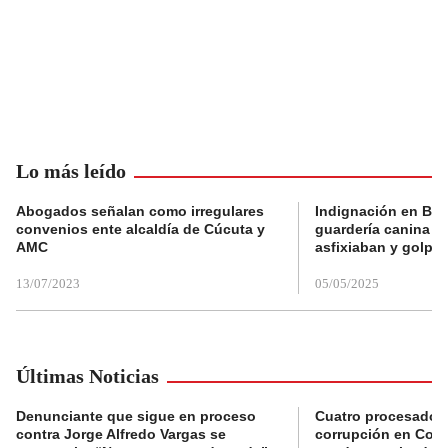
Lo más leído
Abogados señalan como irregulares
Indignación en Bog
convenios ente alcaldía de Cúcuta y
guardería canina e
AMC
asfixiaban y golpe
13/07/2023
05/05/2025
Últimas Noticias
Denunciante que sigue en proceso
Cuatro procesados
contra Jorge Alfredo Vargas se
corrupción en Comf