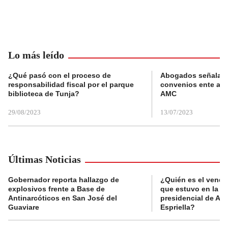
Lo más leído
¿Qué pasó con el proceso de
Abogados señalan 
responsabilidad fiscal por el parque
convenios ente alc
biblioteca de Tunja?
AMC
29/08/2023
13/07/2023
Últimas Noticias
Gobernador reporta hallazgo de
¿Quién es el vende
explosivos frente a Base de
que estuvo en la p
Antinarcóticos en San José del
presidencial de Abe
Guaviare
Espriella?