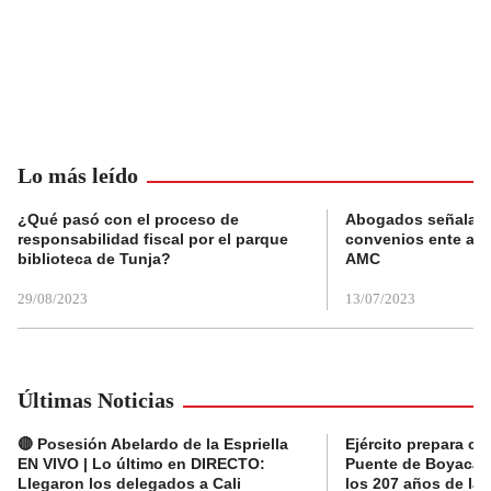
Lo más leído
¿Qué pasó con el proceso de
Abogados señalan 
responsabilidad fiscal por el parque
convenios ente alc
biblioteca de Tunja?
AMC
29/08/2023
13/07/2023
Últimas Noticias
🔴 Posesión Abelardo de la Espriella
Ejército prepara ce
EN VIVO | Lo último en DIRECTO:
Puente de Boyacá 
Llegaron los delegados a Cali
los 207 años de la 